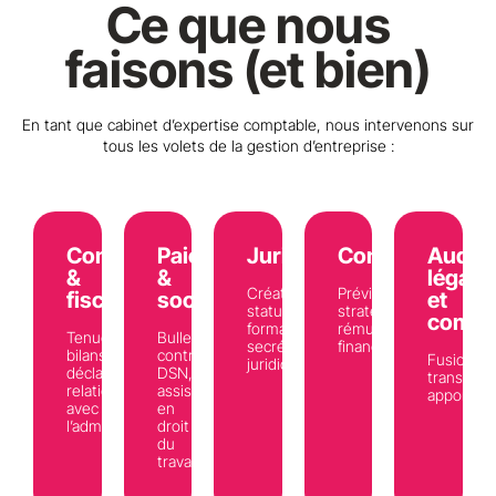
Ce que nous
faisons (et bien)
En tant que cabinet d’expertise comptable, nous intervenons sur
tous les volets de la gestion d’entreprise :
Comptabilité
Paie
Juridique
Conseil
Audit
&
&
légal
Création,
Prévisionnel,
fiscalité
social
et
statuts,
stratégie,
commi
formalités,
rémunération,
Tenue,
Bulletins,
secrétariat
financement
bilans,
contrats,
Fusion,
juridique
déclarations,
DSN,
transform
relation
assistance
apports
avec
en
l’administration
droit
du
travail