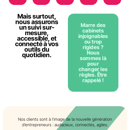
Mais surtout,
nous assurons
Marre des
un suivi sur-
cabinets
mesure,
injoignables
accessible, et
ou trop
connecté à vos
rigides ?
outils du
Nous
quotidien.
sommes là
pour
changer les
règles. Être
rappelé !
Nos clients sont à l’image de la nouvelle génération
d’entrepreneurs : audacieux, connectés, agiles.