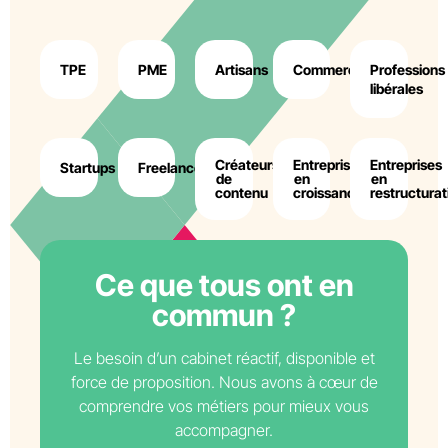
TPE
PME
Artisans
Commerçants
Professions
libérales
Créateurs
Entreprises
Entreprises
Startups
Freelances
de
en
en
contenu
croissance
restructurat
Ce que tous ont en
commun ?
Le besoin d’un cabinet réactif, disponible et
force de proposition. Nous avons à cœur de
comprendre vos métiers pour mieux vous
accompagner.