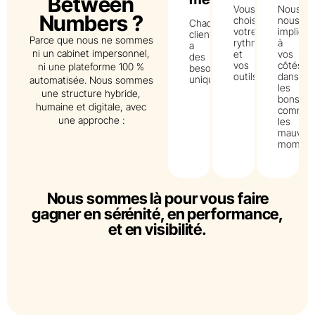
Between
Vous
Nous
Numbers ?
choisissez
nous
Chaque
votre
impliqu
client
Parce que nous ne sommes
rythme
à
a
ni un cabinet impersonnel,
et
vos
des
vos
côtés,
ni une plateforme 100 %
besoins
outils
dans
uniques
automatisée. Nous sommes
les
une structure hybride,
bons
humaine et digitale, avec
comme
une approche :
les
mauvais
moment
Nous sommes là pour vous faire
gagner en sérénité, en performance,
et en visibilité.