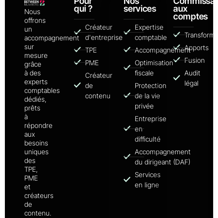
Pour
Nos
Commissar
qui ?
services
aux
Nous
comptes
offrons
Créateur
Expertise
un
Transforma
d'entreprise
comptable
accompagnement
sur
Apports
TPE
Accompagnement
mesure
Fusion
PME
Optimisation
grâce
à des
fiscale
Audit
Créateur
experts
légal
de
Protection
comptables
contenu
de la vie
dédiés,
privée
prêts
à
Entreprise
répondre
en
aux
difficulté
besoins
uniques
Accompagnement
des
du dirigeant (DAF)
TPE,
Services
PME
en ligne
et
créateurs
de
contenu.