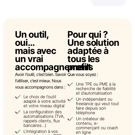
Un outil,
Pour qui ?
oui…
Une solution
mais avec
adaptée à
un vrai
tous les
accompagnement
profils
Avoir l’outil, c’est bien. Savoir
Que vous soyez :
l’utiliser, c’est mieux. Nous
Une TPE ou PME à la
vous accompagnons dans :
recherche de fiabilité
et d’automatisation
Le choix de l’outil
Un indépendant ou
adapté à votre activité
freelance qui veut tout
et votre niveau digital
faire depuis son
La configuration des
téléphone
automatisations (TVA,
Un créateur de
rappels clients, flux
contenu, e-
bancaires…)
commerçant ou coach
L’intégration à vos
en ligne