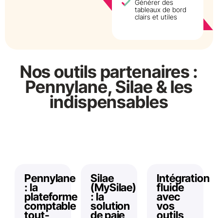
Générer des
tableaux de bord
clairs et utiles
Nos outils partenaires :
Pennylane, Silae & les
indispensables
Pennylane
Silae
Intégration
: la
(MySilae)
fluide
plateforme
: la
avec
comptable
solution
vos
tout-
de paie
outils