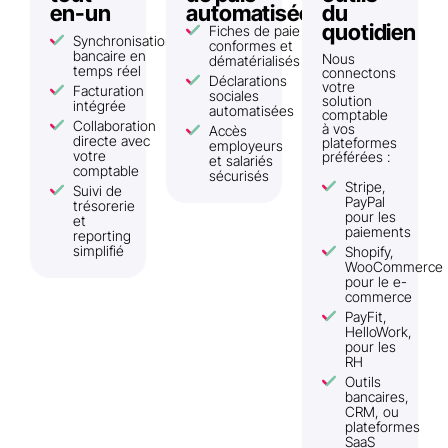
en-un
automatisée
du
quotidien
Fiches de paie
Synchronisation
conformes et
bancaire en
Nous
dématérialisés
temps réel
connectons
Déclarations
votre
Facturation
sociales
solution
intégrée
automatisées
comptable
Collaboration
à vos
Accès
directe avec
plateformes
employeurs
votre
préférées :
et salariés
comptable
sécurisés
Stripe,
Suivi de
PayPal
trésorerie
pour les
et
paiements
reporting
simplifié
Shopify,
WooCommerce
pour le e-
commerce
PayFit,
HelloWork,
pour les
RH
Outils
bancaires,
CRM, ou
plateformes
SaaS