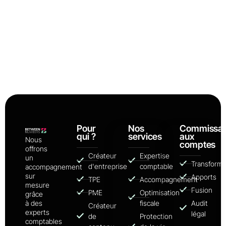
Pour
Nos
Commissar
qui ?
services
aux
Nous
comptes
offrons
Créateur
Expertise
un
Transforma
d'entreprise
comptable
accompagnement
sur
Apports
TPE
Accompagnement
mesure
Fusion
PME
Optimisation
grâce
à des
fiscale
Audit
Créateur
experts
légal
de
Protection
comptables