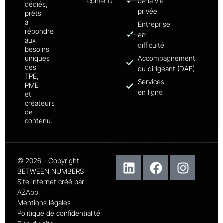
contenu
de la vie
dédiés,
privée
prêts
à
Entreprise
répondre
en
aux
difficulté
besoins
uniques
Accompagnement
des
du dirigeant (DAF)
TPE,
Services
PME
en ligne
et
créateurs
de
contenu.
© 2026 - Copyright -
BETWEEN NUMBERS
Site internet créé par
AZApp
Mentions légales
Politique de confidentialité