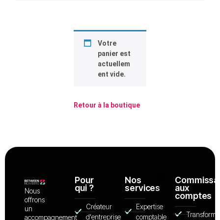
Votre
panier est
actuellem
ent vide.
Retour à la boutique
Pour
Nos
Commissar
qui ?
services
aux
Nous
comptes
offrons
Créateur
Expertise
un
Transforma
d'entreprise
comptable
accompagnement