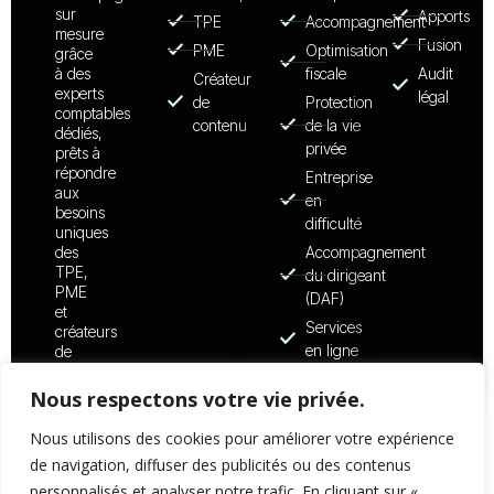
sur
Apports
TPE
Accompagnement
mesure
Fusion
PME
Optimisation
grâce
à des
fiscale
Audit
Créateur
experts
légal
de
Protection
comptables
contenu
de la vie
dédiés,
privée
prêts à
répondre
Entreprise
aux
en
besoins
difficulté
uniques
des
Accompagnement
TPE,
du dirigeant
PME
(DAF)
et
Services
créateurs
en ligne
de
contenu.
Nous respectons votre vie privée.
Nous utilisons des cookies pour améliorer votre expérience
© 2026 - Copyright - BETWEEN
Mentions légales
de navigation, diffuser des publicités ou des contenus
NUMBERS
Politique de confidentialité
personnalisés et analyser notre trafic. En cliquant sur «