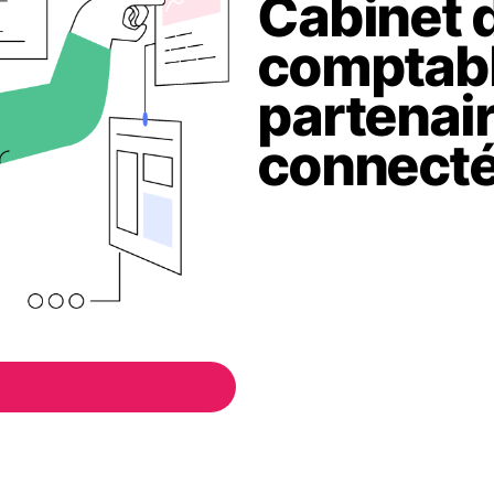
Cabinet 
comptabl
partenair
connecté 