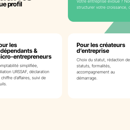
Votre entreprise évolue ? No
e profil
structurer votre croissance, o
our les
Pour les créateurs
ndépendants &
d’entreprise
icro-entrepreneurs
Choix du statut, rédaction d
mptabilité simplifiée,
statuts, formalités,
filiation URSSAF, déclaration
accompagnement au
 chiffre d’affaires, suivi de
démarrage.
uils.