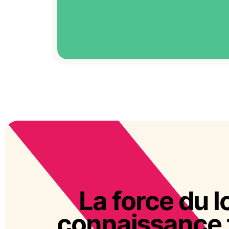
La force du l
connaissance t