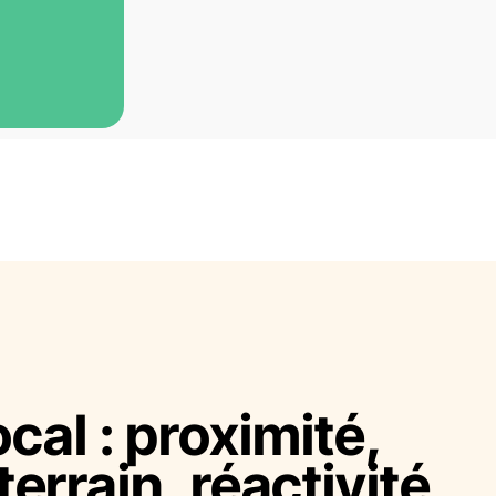
ocal : proximité,
errain, réactivité