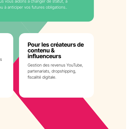
us vous aidons à changer de statut, à
u à anticiper vos futures obligations..
Pour les créateurs de
contenu &
influenceurs
es
Gestion des revenus YouTube,
partenariats, dropshipping,
fiscalité digitale.