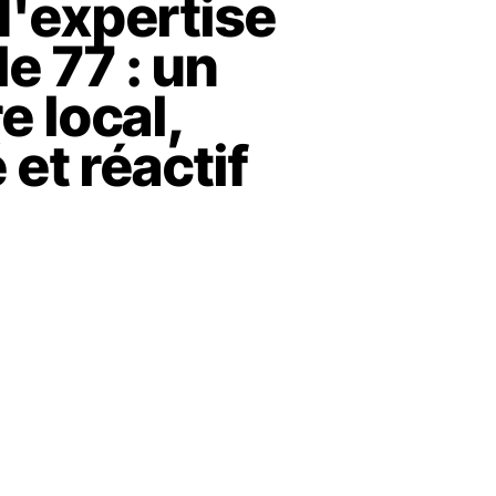
d'expertise
e 77 : un
e local,
et réactif