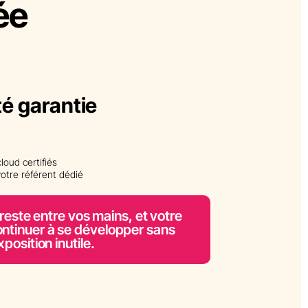
ée
té garantie
loud certifiés
otre référent dédié
 reste entre vos mains, et votre
ontinuer à se développer sans
xposition inutile.