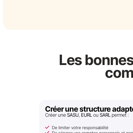
Les bonnes 
com
Créer une structure adap
Créer une
SASU
,
EURL
ou
SARL
permet :
De limiter votre responsabilité
De séparer vos comptes personnels et pro