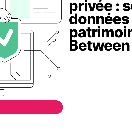
privée : 
données 
patrimoi
Between