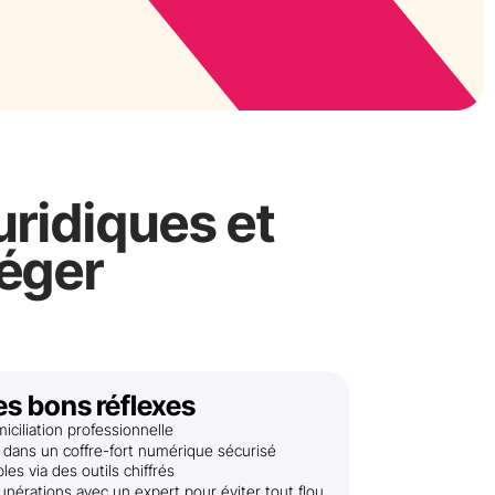
uridiques et
éger
es bons réflexes
iciliation professionnelle
dans un coffre-fort numérique sécurisé
les via des outils chiffrés
munérations avec un expert pour éviter tout flou