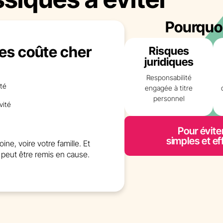
Pourquo
es coûte cher
Risques
juridiques
Responsabilité
té
engagée à titre
personnel
vité
Pour éviter
simples et ef
e, voire votre famille. Et
ut peut être remis en cause.