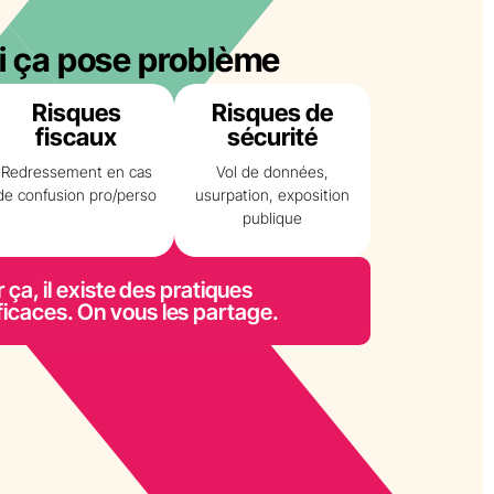
i ça pose problème
Risques
Risques de
fiscaux
sécurité
Redressement en cas
Vol de données,
de confusion pro/perso
usurpation, exposition
publique
 ça, il existe des pratiques
ficaces. On vous les partage.